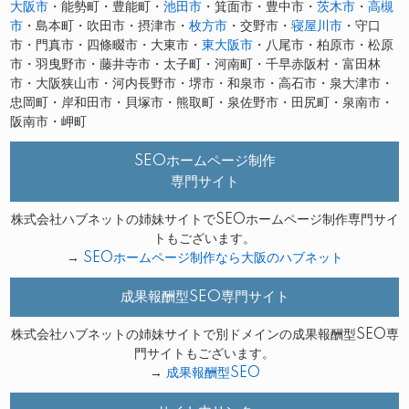
大阪市
・能勢町・豊能町・
池田市
・箕面市・豊中市・
茨木市
・
高槻
市
・島本町・吹田市・摂津市・
枚方市
・交野市・
寝屋川市
・守口
市・門真市・四條畷市・大東市・
東大阪市
・八尾市・柏原市・松原
市・羽曳野市・藤井寺市・太子町・河南町・千早赤阪村・富田林
市・大阪狭山市・河内長野市・堺市・和泉市・高石市・泉大津市・
忠岡町・岸和田市・貝塚市・熊取町・泉佐野市・田尻町・泉南市・
阪南市・岬町
SEOホームページ制作
専門サイト
株式会社ハブネットの姉妹サイトでSEOホームページ制作専門サイ
トもございます。
→
SEOホームページ制作なら大阪のハブネット
成果報酬型SEO専門サイト
株式会社ハブネットの姉妹サイトで別ドメインの成果報酬型SEO専
門サイトもございます。
→
成果報酬型SEO