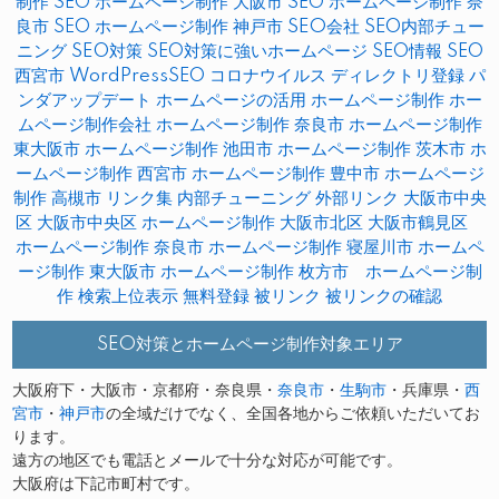
制作
SEO ホームページ制作 大阪市
SEO ホームページ制作 奈
良市
SEO ホームページ制作 神戸市
SEO会社
SEO内部チュー
ニング
SEO対策
SEO対策に強いホームページ
SEO情報
SEO
西宮市
WordPressSEO
コロナウイルス
ディレクトリ登録
パ
ンダアップデート
ホームページの活用
ホームページ制作
ホー
ムページ制作会社
ホームページ制作 奈良市
ホームページ制作
東大阪市
ホームページ制作 池田市
ホームページ制作 茨木市
ホ
ームページ制作 西宮市
ホームページ制作 豊中市
ホームページ
制作 高槻市
リンク集
内部チューニング
外部リンク
大阪市中央
区
大阪市中央区 ホームページ制作
大阪市北区
大阪市鶴見区
ホームページ制作
奈良市 ホームページ制作
寝屋川市 ホームペ
ージ制作
東大阪市 ホームページ制作
枚方市 ホームページ制
作
検索上位表示
無料登録
被リンク
被リンクの確認
SEO対策とホームページ制作対象エリア
大阪府下・大阪市・京都府・奈良県・
奈良市
・
生駒市
・兵庫県・
西
宮市
・
神戸市
の全域だけでなく、全国各地からご依頼いただいてお
ります。
遠方の地区でも電話とメールで十分な対応が可能です。
大阪府は下記市町村です。