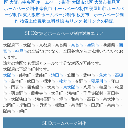
区
大阪市中央区 ホームページ制作
大阪市北区
大阪市鶴見区
ホームページ制作
奈良市 ホームページ制作
寝屋川市 ホームペ
ージ制作
東大阪市 ホームページ制作
枚方市 ホームページ制
作
検索上位表示
無料登録
被リンク
被リンクの確認
SEO対策とホームページ制作対象エリア
大阪府下・大阪市・京都府・奈良県・
奈良市
・
生駒市
・兵庫県・
西
宮市
・
神戸市
の全域だけでなく、全国各地からご依頼いただいてお
ります。
遠方の地区でも電話とメールで十分な対応が可能です。
大阪府は下記市町村です。
大阪市
・能勢町・豊能町・
池田市
・箕面市・豊中市・
茨木市
・
高槻
市
・島本町・吹田市・摂津市・
枚方市
・交野市・
寝屋川市
・守口
市・門真市・四條畷市・大東市・
東大阪市
・八尾市・柏原市・松原
市・羽曳野市・藤井寺市・太子町・河南町・千早赤阪村・富田林
市・大阪狭山市・河内長野市・堺市・和泉市・高石市・泉大津市・
忠岡町・岸和田市・貝塚市・熊取町・泉佐野市・田尻町・泉南市・
阪南市・岬町
SEOホームページ制作